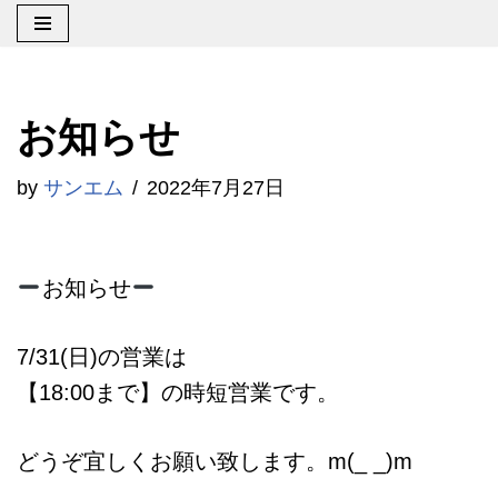
コ
ン
お知らせ
テ
ン
by
サンエム
2022年7月27日
ツ
へ
ス
お知らせ
キ
ッ
7/31(日)の営業は
プ
【18:00まで】の時短営業です。
どうぞ宜しくお願い致します。m(_ _)m