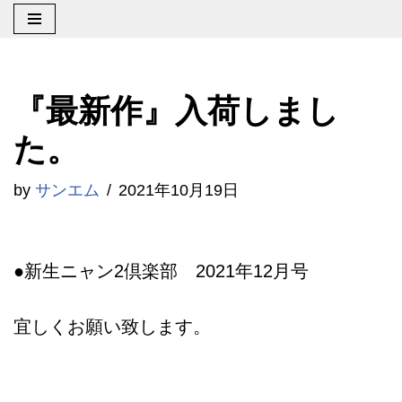
コ
ン
『最新作』入荷しまし
テ
ン
た。
ツ
by
サンエム
2021年10月19日
へ
ス
キ
●新生ニャン2倶楽部 2021年12月号
ッ
プ
宜しくお願い致します。