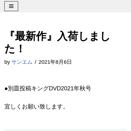
コ
ン
『最新作』入荷しまし
テ
ン
た！
ツ
by
サンエム
2021年8月6日
へ
ス
キ
●別皿投稿キングDVD2021年秋号
ッ
プ
宜しくお願い致します。